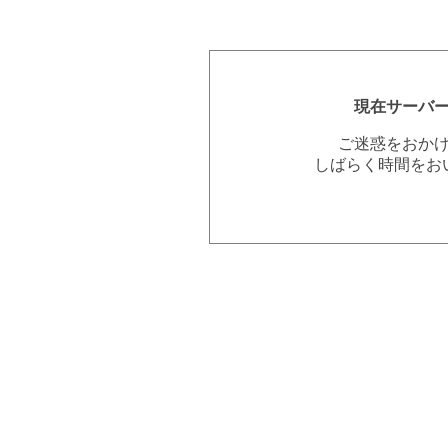
現在サーバ
ご迷惑をおか
しばらく時間をお