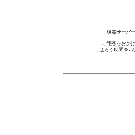
現在サーバ
ご迷惑をおか
しばらく時間をお