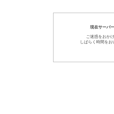
現在サーバ
ご迷惑をおか
しばらく時間をお