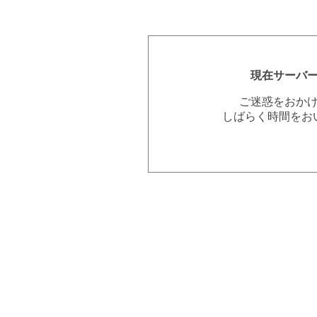
現在サーバ
ご迷惑をおか
しばらく時間をお