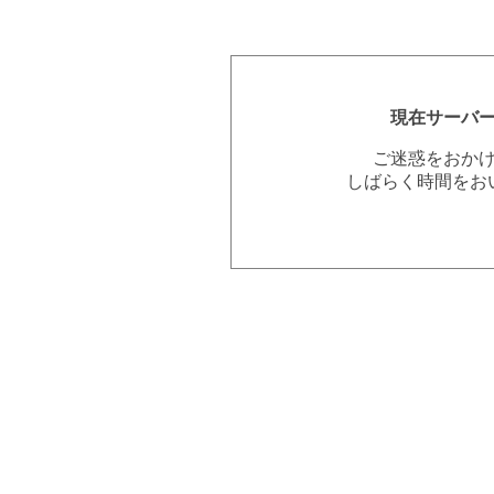
現在サーバ
ご迷惑をおか
しばらく時間をお