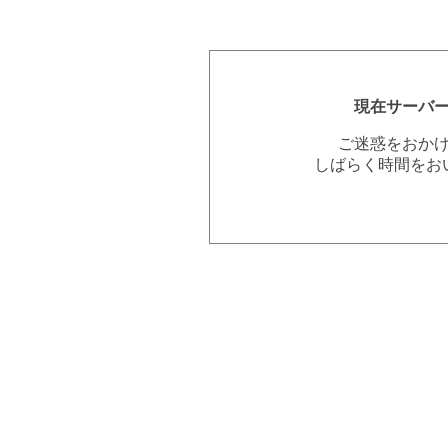
現在サーバ
ご迷惑をおか
しばらく時間をお