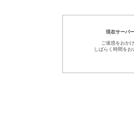
現在サーバ
ご迷惑をおか
しばらく時間をお