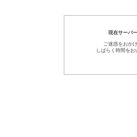
現在サーバ
ご迷惑をおか
しばらく時間をお