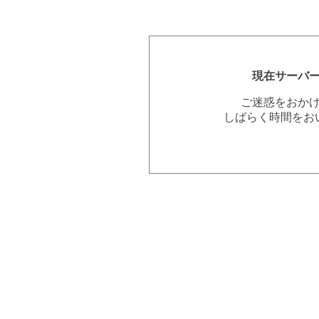
現在サーバ
ご迷惑をおか
しばらく時間をお