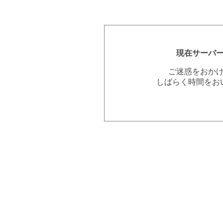
現在サーバ
ご迷惑をおか
しばらく時間をお