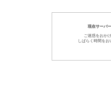
現在サーバ
ご迷惑をおか
しばらく時間をお