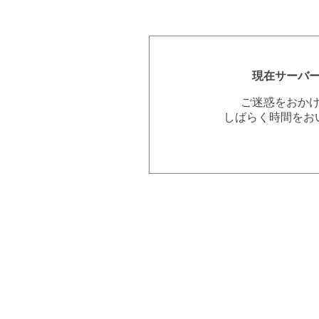
現在サーバ
ご迷惑をおか
しばらく時間をお