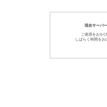
現在サーバ
ご迷惑をおか
しばらく時間をお