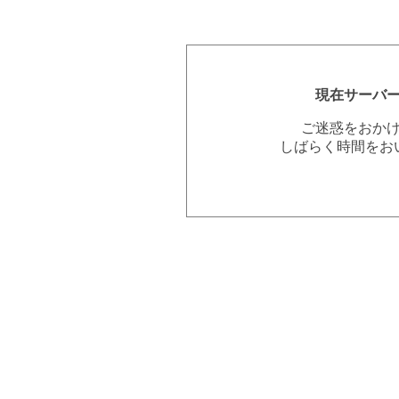
現在サーバ
ご迷惑をおか
しばらく時間をお