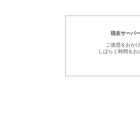
現在サーバ
ご迷惑をおか
しばらく時間をお