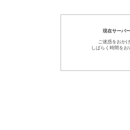
現在サーバ
ご迷惑をおか
しばらく時間をお