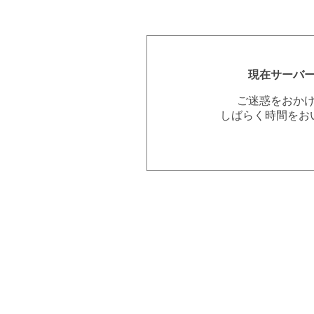
現在サーバ
ご迷惑をおか
しばらく時間をお