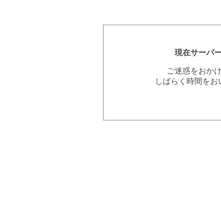
現在サーバ
ご迷惑をおか
しばらく時間をお