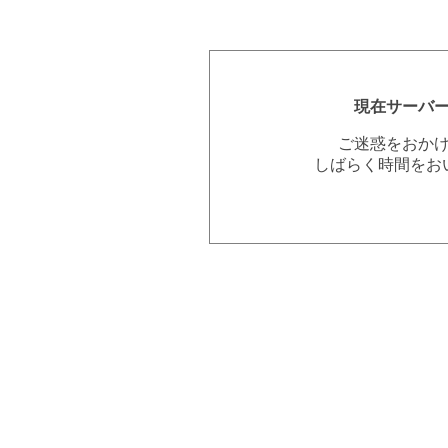
現在サーバ
ご迷惑をおか
しばらく時間をお