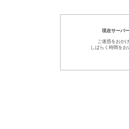
現在サーバ
ご迷惑をおか
しばらく時間をお