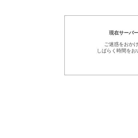
現在サーバ
ご迷惑をおか
しばらく時間をお