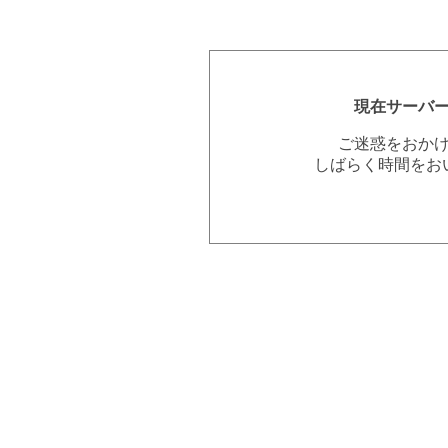
現在サーバ
ご迷惑をおか
しばらく時間をお