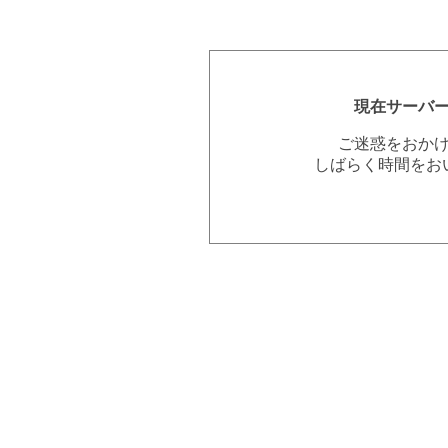
現在サーバ
ご迷惑をおか
しばらく時間をお