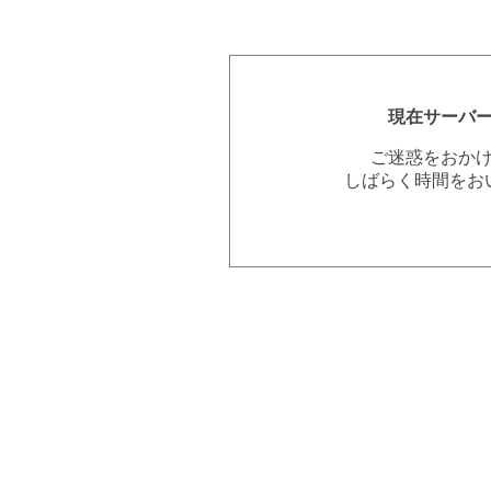
現在サーバ
ご迷惑をおか
しばらく時間をお