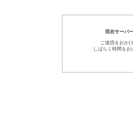
現在サーバ
ご迷惑をおか
しばらく時間をお