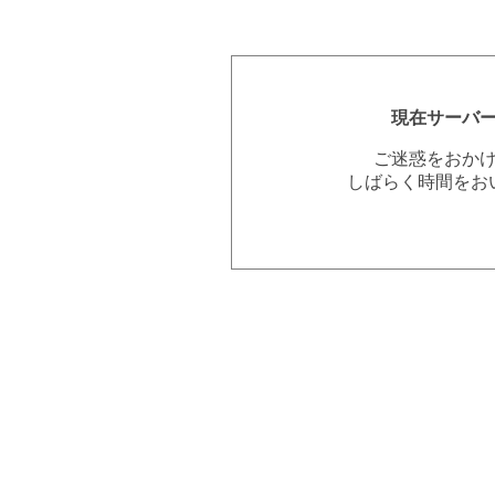
現在サーバ
ご迷惑をおか
しばらく時間をお