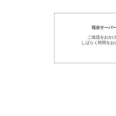
現在サーバ
ご迷惑をおか
しばらく時間をお