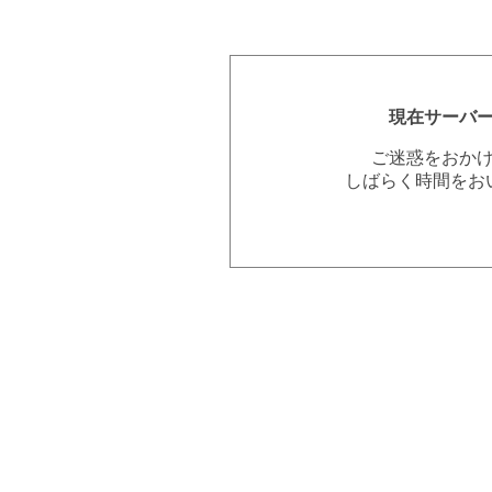
現在サーバ
ご迷惑をおか
しばらく時間をお