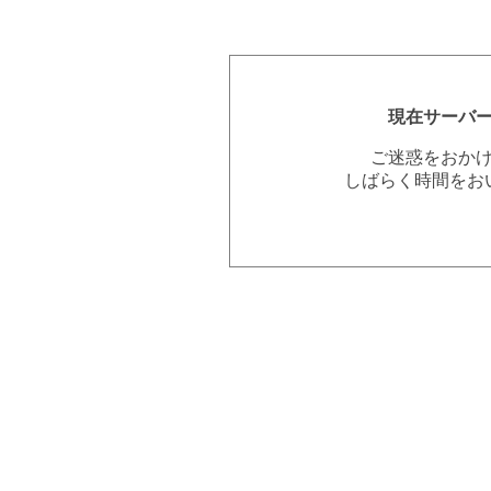
現在サーバ
ご迷惑をおか
しばらく時間をお