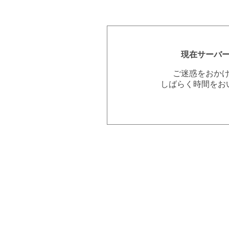
現在サーバ
ご迷惑をおか
しばらく時間をお