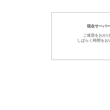
現在サーバ
ご迷惑をおか
しばらく時間をお