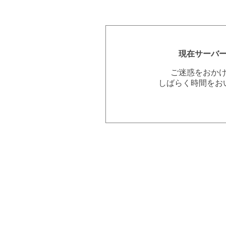
現在サーバ
ご迷惑をおか
しばらく時間をお