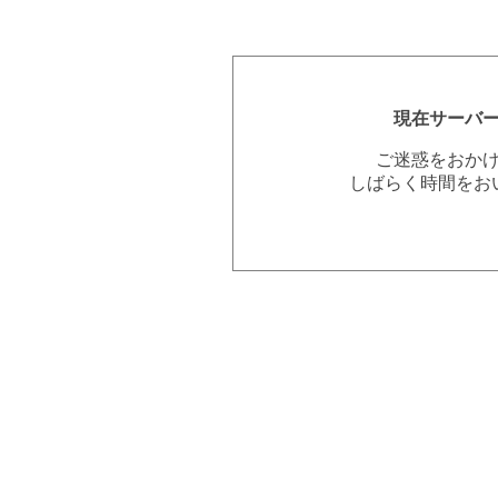
現在サーバ
ご迷惑をおか
しばらく時間をお