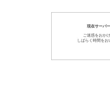
現在サーバ
ご迷惑をおか
しばらく時間をお