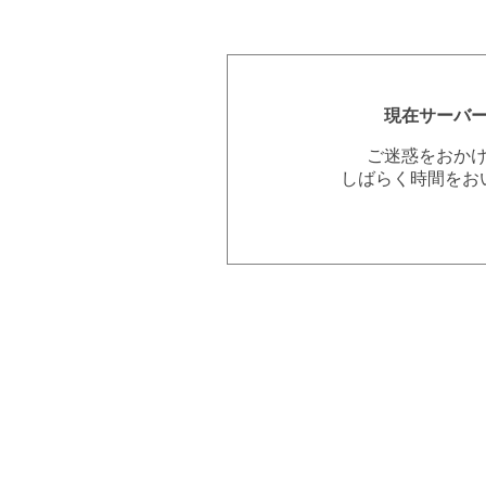
現在サーバ
ご迷惑をおか
しばらく時間をお