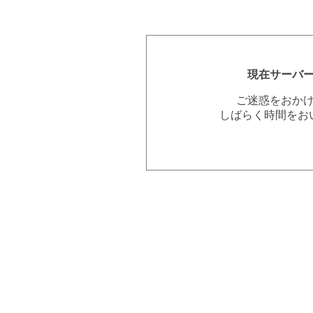
現在サーバ
ご迷惑をおか
しばらく時間をお