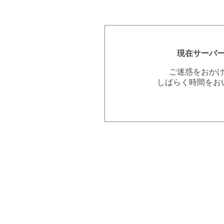
現在サーバ
ご迷惑をおか
しばらく時間をお