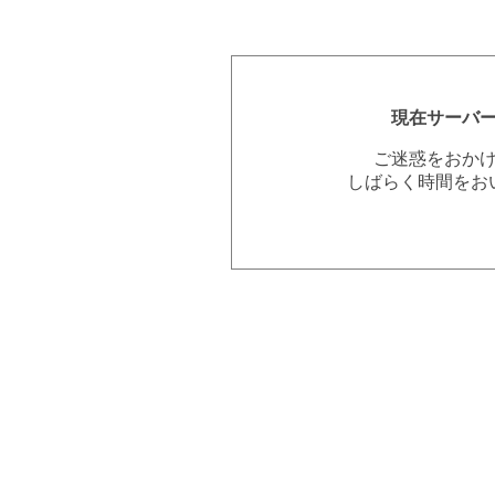
現在サーバ
ご迷惑をおか
しばらく時間をお