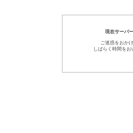
現在サーバ
ご迷惑をおか
しばらく時間をお