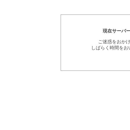
現在サーバ
ご迷惑をおか
しばらく時間をお