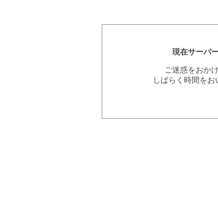
現在サーバ
ご迷惑をおか
しばらく時間をお