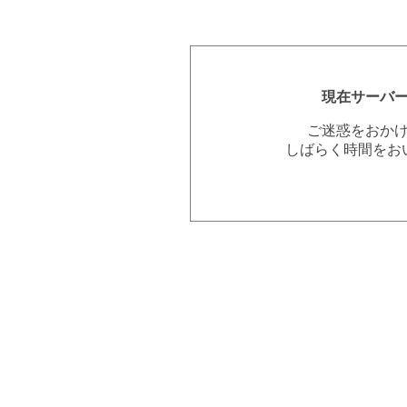
現在サーバ
ご迷惑をおか
しばらく時間をお