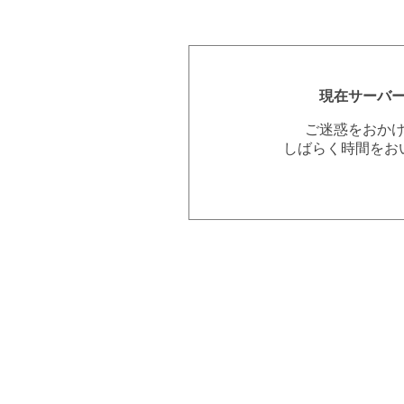
現在サーバ
ご迷惑をおか
しばらく時間をお