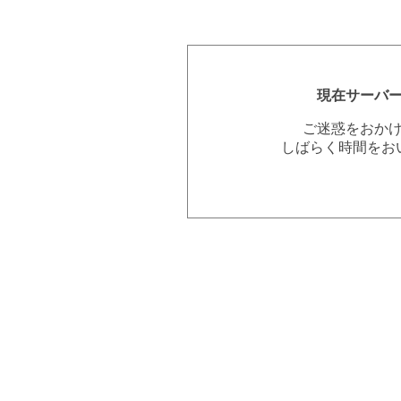
現在サーバ
ご迷惑をおか
しばらく時間をお