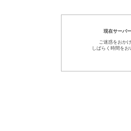
現在サーバ
ご迷惑をおか
しばらく時間をお