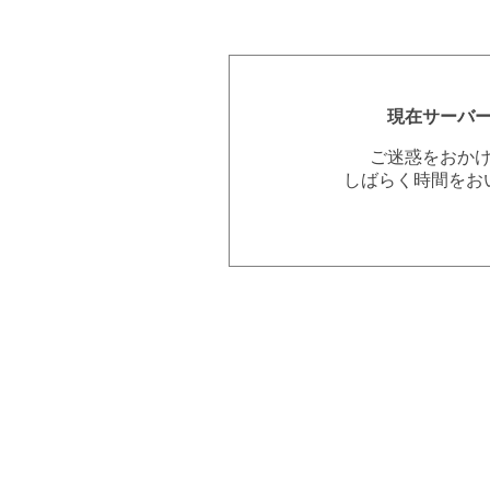
現在サーバ
ご迷惑をおか
しばらく時間をお