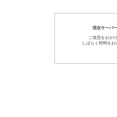
現在サーバ
ご迷惑をおか
しばらく時間をお