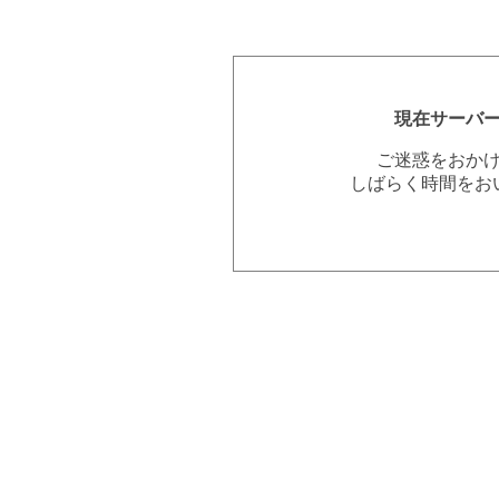
現在サーバ
ご迷惑をおか
しばらく時間をお