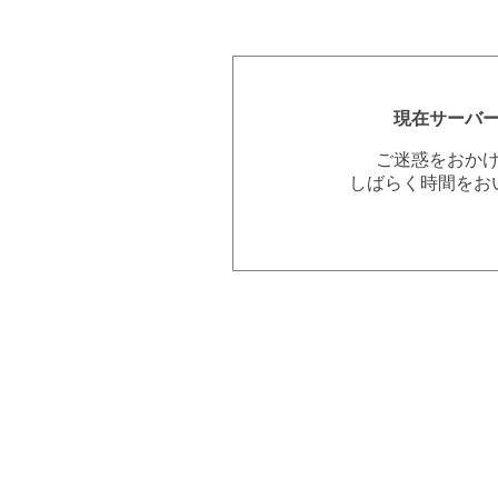
現在サーバ
ご迷惑をおか
しばらく時間をお