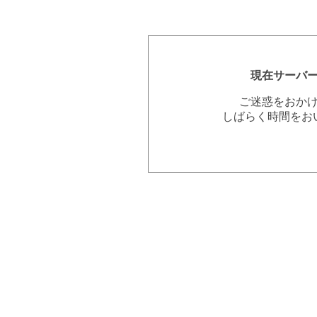
現在サーバ
ご迷惑をおか
しばらく時間をお